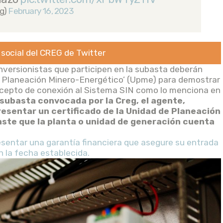
g)
February 16, 2023
 social del CREG de Twitter
nversionistas que participen en la subasta deberán
de Planeación Minero-Energético’ (Upme) para demostrar
ncepto de conexión al Sistema SIN como lo menciona en
 subasta convocada por la Creg, el agente,
resentar un certificado de la Unidad de Planeación
ste que la planta o unidad de generación cuenta
esentar una garantía financiera que asegure su entrada
n la fecha establecida.