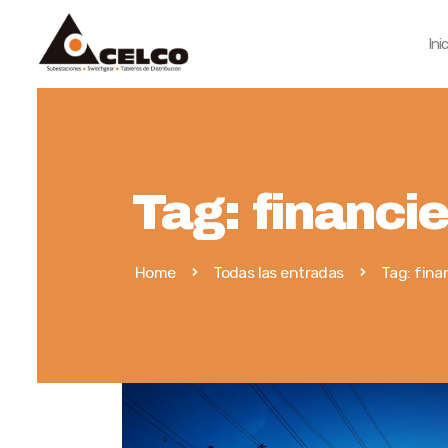
Ini
Tag: financi
Home
Todas las entradas
Tag: fina