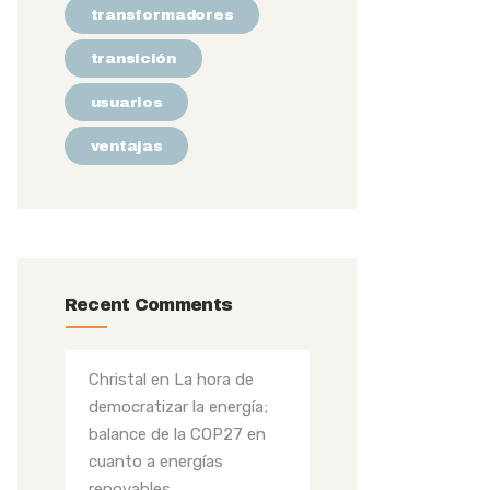
transformadores
transición
usuarios
ventajas
Recent Comments
Christal
en
La hora de
democratizar la energía;
balance de la COP27 en
cuanto a energías
renovables