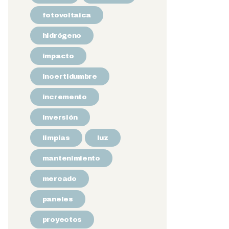
fotovoltaica
hidrógeno
impacto
incertidumbre
incremento
inversión
limpias
luz
mantenimiento
mercado
paneles
proyectos