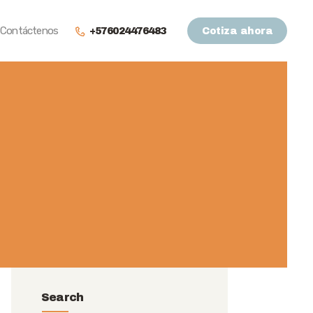
Contáctenos
+576024476483
Cotiza ahora
Search