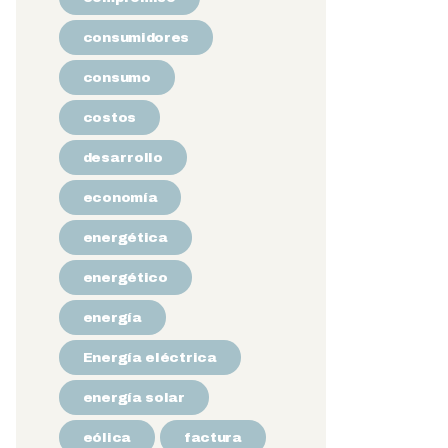
consumidores
consumo
costos
desarrollo
economía
energética
energético
energía
Energía eléctrica
energía solar
eólica
factura