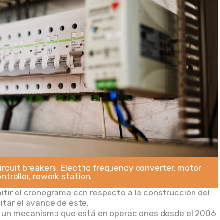
circuit breakers. Electric frequency converter, motor
ntroller, rework station.
tir el cronograma con respecto a la construcción del
itar el avance de este.
s un mecanismo que está en operaciones desde el 2006