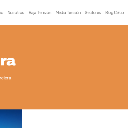
Inicio
cio
Nosotros
Baja Tensión
Media Tensión
Sectores
Blog Celco
Nosotros
Baja Tensión
Media Tensión
era
Sectores
Blog Celco
nciera
Contáctenos