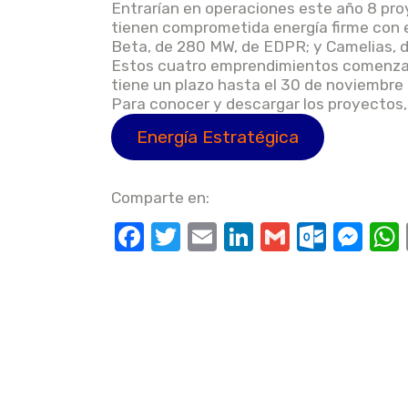
Entrarían en operaciones este año 8 pro
tienen comprometida energía firme con e
Beta, de 280 MW, de EDPR; y Camelias, d
Estos cuatro emprendimientos comenzarí
tiene un plazo hasta el 30 de noviembre 
Para conocer y descargar los proyectos, ir 
Energía Estratégica
Comparte en:
F
T
E
Li
G
O
M
a
w
m
n
m
ut
e
c
it
ail
k
ail
lo
ss
e
te
e
o
e
b
r
dI
k.
n
o
n
c
g