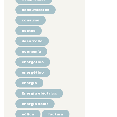
consumidores
consumo
costos
desarrollo
economía
energética
energético
energía
Energía eléctrica
energía solar
eólica
factura