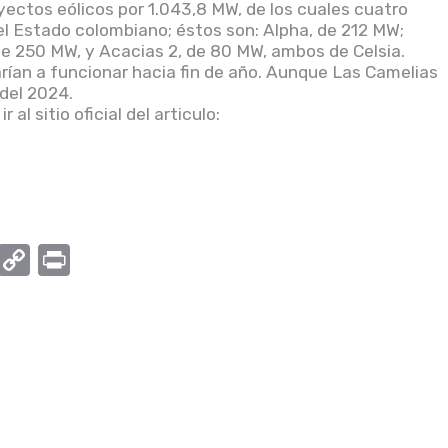
yectos eólicos por 1.043,8 MW, de los cuales cuatro
l Estado colombiano; éstos son: Alpha, de 212 MW;
e 250 MW, y Acacias 2, de 80 MW, ambos de Celsia.
an a funcionar hacia fin de año. Aunque Las Camelias
del 2024.
al sitio oficial del articulo:
W
C
P
h
o
ri
at
p
nt
s
y
A
Li
p
n