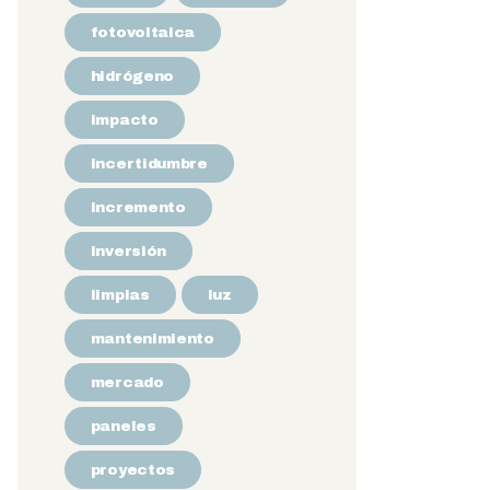
fotovoltaica
hidrógeno
impacto
incertidumbre
incremento
inversión
limpias
luz
mantenimiento
mercado
paneles
proyectos