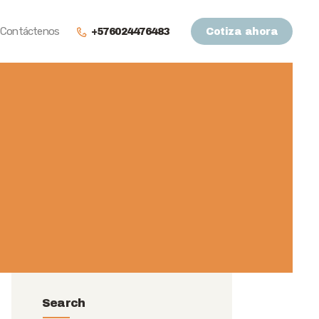
Contáctenos
+576024476483
Cotiza ahora
Search