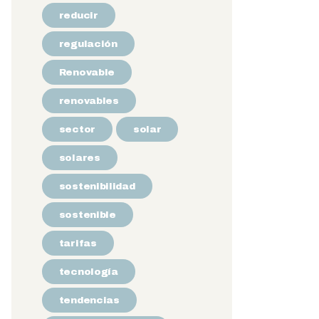
reducir
regulación
Renovable
renovables
sector
solar
solares
sostenibilidad
sostenible
tarifas
tecnología
tendencias