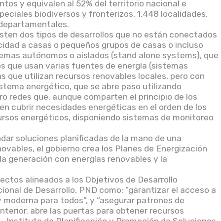
tos y equivalen al 52% del territorio nacional e
speciales biodiversos y fronterizos, 1.448 localidades,
 departamentales.
sten dos tipos de desarrollos que no están conectados
ricidad a casas o pequeños grupos de casas o incluso
temas autónomos o aislados (stand alone systems), que
s que usan varias fuentes de energía (sistemas
s que utilizan recursos renovables locales, pero con
stema energético, que se abre paso utilizando
cro redes que, aunque comparten el principio de los
en cubrir necesidades energéticas en el orden de los
ursos energéticos, disponiendo sistemas de monitoreo
ndar soluciones planificadas de la mano de una
novables, el gobierno crea los Planes de Energización
la generación con energías renovables y la
ectos alineados a los Objetivos de Desarrollo
cional de Desarrollo, PND como: “garantizar el acceso a
 y moderna para todos”, y “asegurar patrones de
terior, abre las puertas para obtener recursos