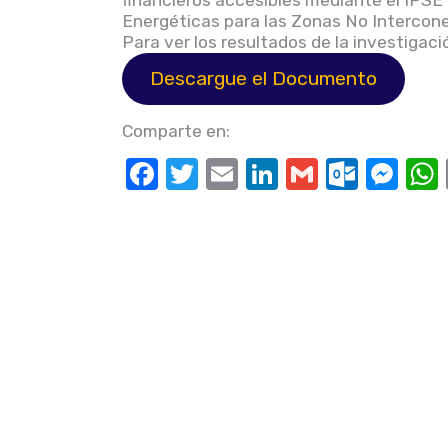
financieros accesibles mediante el IPSE 
Energéticas para las Zonas No Intercon
Para ver los resultados de la investigaci
Descargue el Documento
Comparte en:
F
T
E
Li
G
O
M
a
w
m
n
m
ut
e
c
it
ail
k
ail
lo
ss
e
te
e
o
e
b
r
dI
k.
n
o
n
c
g
o
o
er
k
m