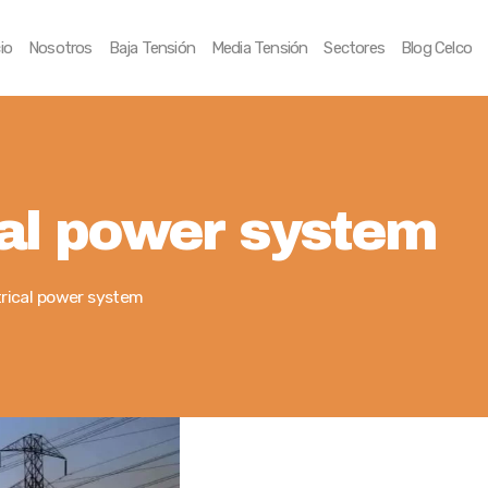
Inicio
cio
Nosotros
Baja Tensión
Media Tensión
Sectores
Blog Celco
Nosotros
Baja Tensión
Media Tensión
cal power system
Sectores
Blog Celco
trical power system
Contáctenos