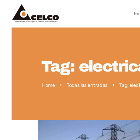
Ini
Tag: electri
Home
Todas las entradas
Tag: elec