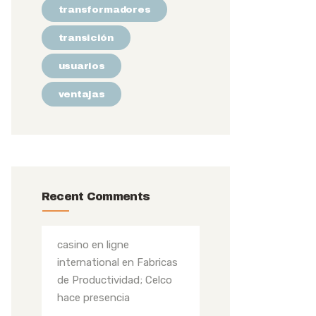
transformadores
transición
usuarios
ventajas
Recent Comments
casino en ligne
international
en
Fabricas
de Productividad; Celco
hace presencia