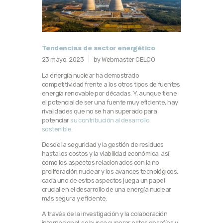
Tendencias de sector energético
23 mayo, 2023
by Webmaster CELCO
La energía nuclear ha demostrado
competitividad frente a los otros tipos de fuentes
energía renovable por décadas. Y, aunque tiene
el potencial de ser una fuente muy eficiente, hay
rivalidades que no se han superado para
potenciar
su contribución al desarrollo
sostenible.
Desde la seguridad y la gestión de residuos
hasta los costos y la viabilidad económica, así
como los aspectos relacionados con la no
proliferación nuclear y los avances tecnológicos,
cada uno de estos aspectos juega un papel
crucial en el desarrollo de una energía nuclear
más segura y eficiente.
A través de la investigación y la colaboración
internacional, se busca superar estos desafíos y