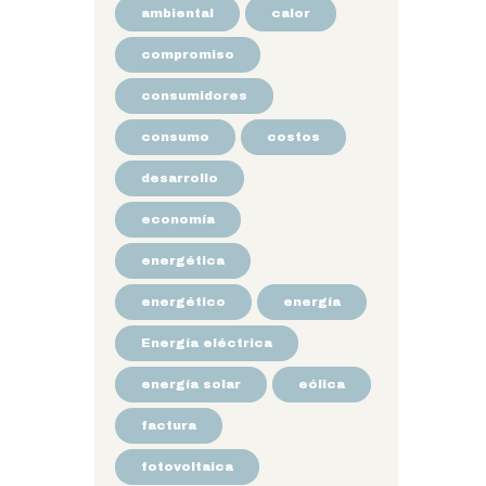
ambiental
calor
compromiso
consumidores
consumo
costos
desarrollo
economía
energética
energético
energía
Energía eléctrica
energía solar
eólica
factura
fotovoltaica