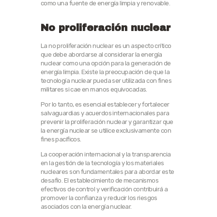
como una fuente de energía limpia y renovable.
No proliferación nuclear
La no proliferación nuclear es un aspecto crítico
que debe abordarse al considerar la energía
nuclear como una opción para la generación de
energía limpia. Existe la preocupación de que la
tecnología nuclear pueda ser utilizada con fines
militares si cae en manos equivocadas.
Por lo tanto, es esencial establecer y fortalecer
salvaguardias y acuerdos internacionales para
prevenir la proliferación nuclear y garantizar que
la energía nuclear se utilice exclusivamente con
fines pacíficos.
La cooperación internacional y la transparencia
en la gestión de la tecnología y los materiales
nucleares son fundamentales para abordar este
desafío. El establecimiento de mecanismos
efectivos de control y verificación contribuirá a
promover la confianza y reducir los riesgos
asociados con la energía nuclear.