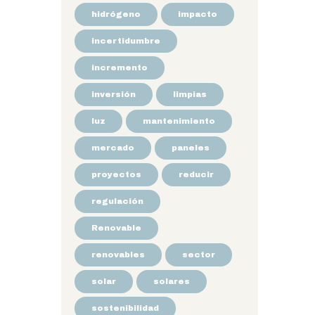
hidrógeno
impacto
incertidumbre
incremento
inversión
limpias
luz
mantenimiento
mercado
paneles
proyectos
reducir
regulación
Renovable
renovables
sector
solar
solares
sostenibilidad