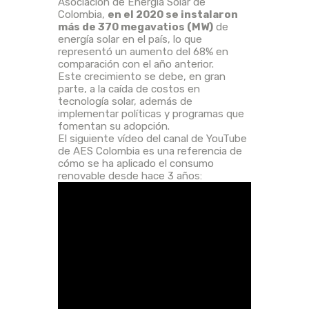
Asociación de Energía Solar de
Colombia,
en el 2020 se instalaron
más de 370 megavatios (MW)
de
energía solar en el país, lo que
representó un aumento del 68% en
comparación con el año anterior.
Este crecimiento se debe, en gran
parte, a la caída de costos en
tecnología solar, además de
implementar políticas y programas que
fomentan su adopción.
El siguiente vídeo del canal de YouTube
de AES Colombia es una referencia de
cómo se ha aplicado el consumo
renovable desde hace 3 años: