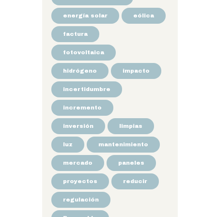
energía solar
eólica
factura
fotovoltaica
hidrógeno
impacto
incertidumbre
incremento
inversión
limpias
luz
mantenimiento
mercado
paneles
proyectos
reducir
regulación