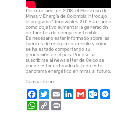
Por otro lado, en 2018, el Ministerio de
Minas y Energía de Colombia introdujo
el programa ‘Renovables 2.0’. Este tiene
como objetivo aumentar la generación
de fuentes de energía sostenible.
Es necesario estar informado sobre las
fuentes de energía sostenible y cómo
se ha estado comportando su
generación en el país. Por eso, al
suscribirse al newsletter de Celco se
puede estar enterado de todo este
panorama energético en miras al futuro.
Comparte en:
F
T
E
Li
G
O
M
a
w
m
n
m
ut
e
W
C
P
c
it
ail
k
ail
lo
ss
h
o
ri
e
te
e
o
e
at
p
nt
b
r
dI
k.
n
s
y