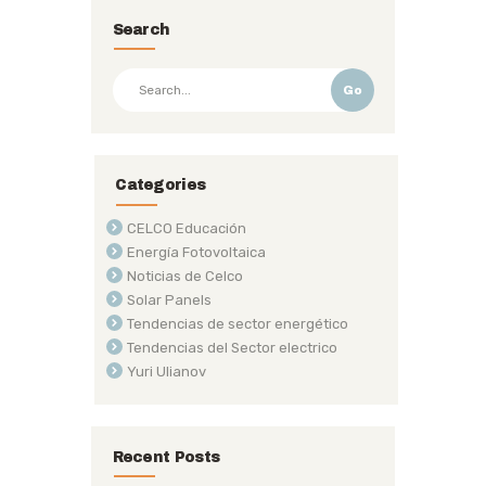
o
n
c
g
A
Li
Search
o
o
er
p
n
k
m
p
k
Go
Categories
CELCO Educación
Energía Fotovoltaica
Noticias de Celco
Solar Panels
Tendencias de sector energético
Tendencias del Sector electrico
Yuri Ulianov
Recent Posts